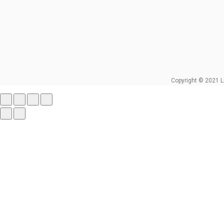
Copyright © 2021 L