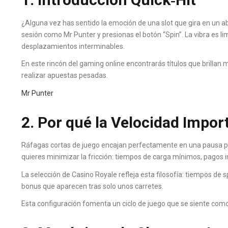
¿Alguna vez has sentido la emoción de una slot que gira en un ab
sesión como Mr Punter y presionas el botón “Spin”. La vibra es lim
desplazamientos interminables.
En este rincón del gaming online encontrarás títulos que brillan
realizar apuestas pesadas.
Mr Punter
2. Por qué la Velocidad Impor
Ráfagas cortas de juego encajan perfectamente en una pausa par
quieres minimizar la fricción: tiempos de carga mínimos, pagos i
La selección de Casino Royale refleja esta filosofía: tiempos de
bonus que aparecen tras solo unos carretes.
Esta configuración fomenta un ciclo de juego que se siente como