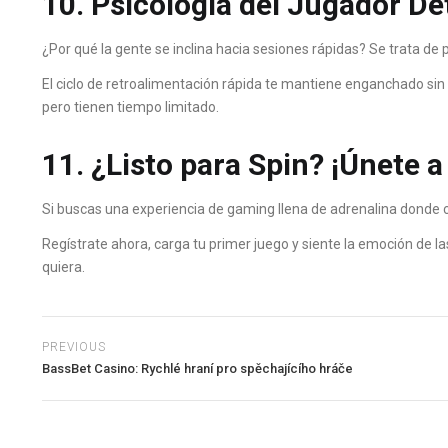
10. Psicología del Jugador D
¿Por qué la gente se inclina hacia sesiones rápidas? Se trata de
El ciclo de retroalimentación rápida te mantiene enganchado si
pero tienen tiempo limitado.
11. ¿Listo para Spin? ¡Únete 
Si buscas una experiencia de gaming llena de adrenalina donde c
Regístrate ahora, carga tu primer juego y siente la emoción de 
quiera.
PREVIOUS
BassBet Casino: Rychlé hraní pro spěchajícího hráče