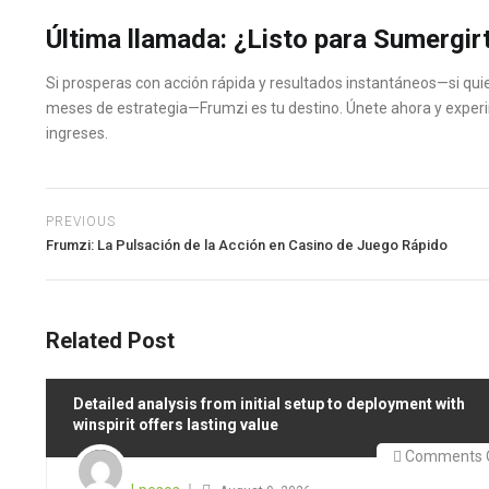
Última llamada: ¿Listo para Sumergi
Si prosperas con acción rápida y resultados instantáneos—si quier
meses de estrategia—Frumzi es tu destino. Únete ahora y expe
ingreses.
PREVIOUS
Frumzi: La Pulsación de la Acción en Casino de Juego Rápido
Related Post
Detailed analysis from initial setup to deployment with
winspirit offers lasting value
Posted
Comments 
on