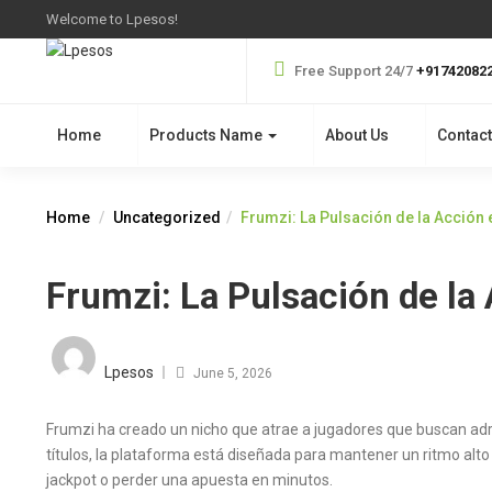
Welcome to Lpesos!
Free Support 24/7
+91742082
Home
Products Name
About Us
Contact
Home
Uncategorized
Frumzi: La Pulsación de la Acción
Frumzi: La Pulsación de la
Posted
on
Lpesos
June 5, 2026
Frumzi ha creado un nicho que atrae a jugadores que buscan adren
títulos, la plataforma está diseñada para mantener un ritmo alto
jackpot o perder una apuesta en minutos.