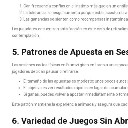
Con frecuencia confías en el instinto más que en un anális
La tolerancia al riesgo aumenta porque estás acostumbra
Las ganancias se sienten como recompensas instantáneas; 
Los jugadores encuentran satisfacción en este ciclo de retroal
contemplación.
5. Patrones de Apuesta en Se
Las sesiones cortas típicas en Frumzi giran en torno a unas poc
jugadores decidan pausar o retirarse.
El tamaño de las apuestas es modesto: unos pocos euros p
El objetivo es ver resultados rápidos en lugar de acumular 
Si ganas, puedes volver a apostar inmediatamente o toma
Este patrón mantiene la experiencia animada y asegura que cada 
6. Variedad de Juegos Sin A