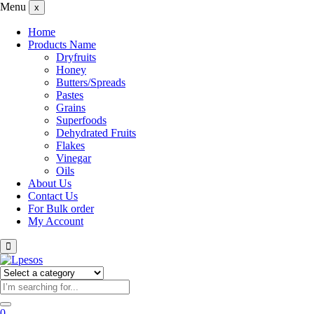
Menu
x
Home
Products Name
Dryfruits
Honey
Butters/Spreads
Pastes
Grains
Superfoods
Dehydrated Fruits
Flakes
Vinegar
Oils
About Us
Contact Us
For Bulk order
My Account
0