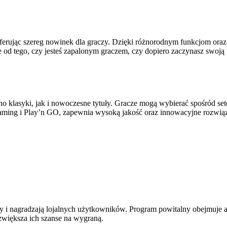
, oferując szereg nowinek dla graczy. Dzięki różnorodnym funkcjom ora
e od tego, czy jesteś zapalonym graczem, czy dopiero zaczynasz swoją
no klasyki, jak i nowoczesne tytuły. Gracze mogą wybierać spośród set
ming i Play’n GO, zapewnia wysoką jakość oraz innowacyjne rozwiąz
 i nagradzają lojalnych użytkowników. Program powitalny obejmuje at
zwiększa ich szanse na wygraną.