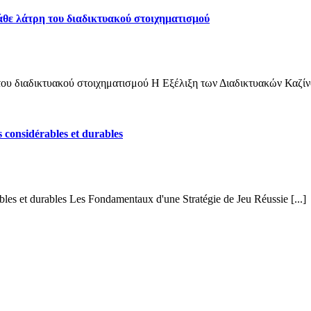
 κάθε λάτρη του διαδικτυακού στοιχηματισμού
τρη του διαδικτυακού στοιχηματισμού Η Εξέλιξη των Διαδικτυακών Καζί
s considérables et durables
bles et durables Les Fondamentaux d'une Stratégie de Jeu Réussie [...]