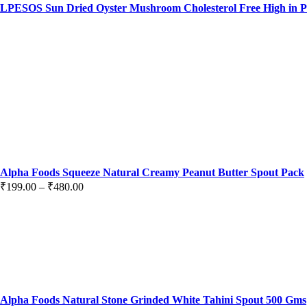
LPESOS Sun Dried Oyster Mushroom Cholesterol Free High in P
Alpha Foods Squeeze Natural Creamy Peanut Butter Spout Pack
Price
₹
199.00
–
₹
480.00
range:
₹199.00
through
₹480.00
Alpha Foods Natural Stone Grinded White Tahini Spout 500 Gms