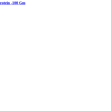
rotein -100 Gm