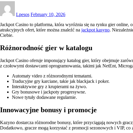
Posted
on
Lpesos
February 10, 2026
Jackpot Casino to platforma, która wyróżnia się na rynku gier online
atrakcyjnych ofert, które można znaleźć na
jackpot kasyno
. Niezależni
Ciebie.
Różnorodność gier w katalogu
Jackpot Casino oferuje imponujący katalog gier, który obejmuje zarów
z czołowymi dostawcami oprogramowania, takimi jak NetEnt, Microga
Automaty video z różnorodnymi tematami.
Traducyjne gry karciane, takie jak blackjack i poker.
Interaktywne gry z krupierami na żywo.
Gry bonusowe i jackpoty progresywne.
Nowe tytuły dodawane regularnie.
Innowacyjne bonusy i promocje
Kazyno dostarcza różnorodne bonusy, które przyciągają nowych graczy
Dodatkowo, gracze mogą korzystać z promocji sezonowych i VIP, co 