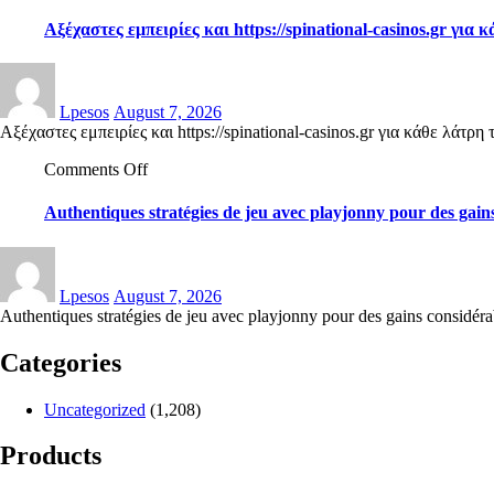
Αξέχαστες
εμπειρίες
Αξέχαστες εμπειρίες και https://spinational-casinos.gr για
και
https://spinational-
Posted
casinos.gr
on
για
Lpesos
August 7, 2026
κάθε
Αξέχαστες εμπειρίες και https://spinational-casinos.gr για κάθε λά
λάτρη
του
on
Comments Off
διαδικτυακού
Authentiques
στοιχηματισμού
stratégies
Authentiques stratégies de jeu avec playjonny pour des gain
de
jeu
Posted
avec
on
playjonny
Lpesos
August 7, 2026
pour
Authentiques stratégies de jeu avec playjonny pour des gains considéra
des
gains
Categories
considérables
et
durables
Uncategorized
(1,208)
Products