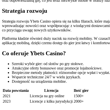
oraz odpowiedzialną grę, co jest teraz niezwykle istotne w branży ha
Strategia rozwoju
Strategia rozwoju Ybets Casino opiera się na kilku filarach, które ma
wprowadzając nowości oraz współpracując z wiodącymi dostawcami o
co przyciąga uwagę nowych użytkowników.
Platforma kładzie również duży nacisk na rozwój mobilny. W czasach,
aplikację mobilną, dzięki czemu dostęp do gier jest łatwy i komfortow
Co oferuje Ybets Casino?
Szeroki wybór gier: od slotów po gry stołowe.
Atrakcyjne oferty bonusowe oraz promocje lojalnościowe.
Bezpieczne metody płatności: różnorodne opcje wpłat i wypłat.
Wsparcie techniczne 24/7 w wielu językach.
Dostępność na urządzenia mobilne.
Data powstania
Licencja
Ilość gier
2021
Licencja na gry online
1500+
2023
Licencje z kilku jurysdykcji
2000+