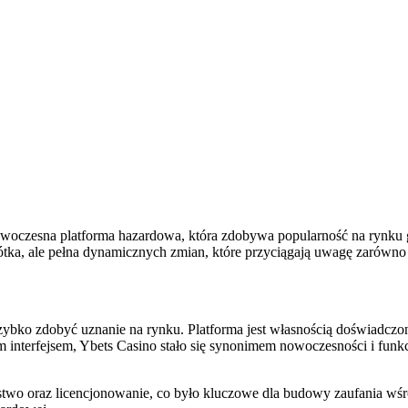
owoczesna platforma hazardowa, która zdobywa popularność na rynku gi
krótka, ale pełna dynamicznych zmian, które przyciągają uwagę zarówn
szybko zdobyć uznanie na rynku. Platforma jest własnością doświadczo
ym interfejsem, Ybets Casino stało się synonimem nowoczesności i funk
wo oraz licencjonowanie, co było kluczowe dla budowy zaufania wśród g