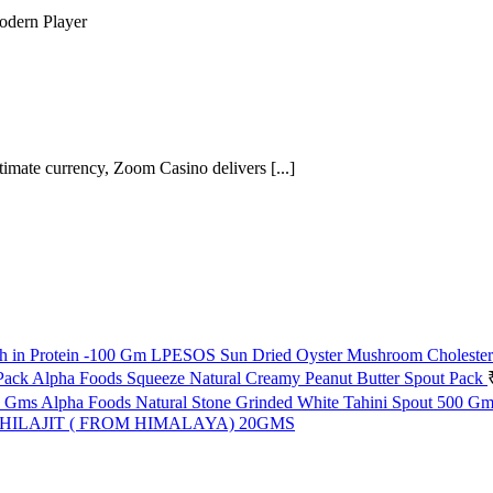
odern Player
imate currency, Zoom Casino delivers [...]
LPESOS Sun Dried Oyster Mushroom Cholestero
Alpha Foods Squeeze Natural Creamy Peanut Butter Spout Pack
Alpha Foods Natural Stone Grinded White Tahini Spout 500 G
HILAJIT ( FROM HIMALAYA) 20GMS