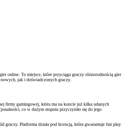
er online. To miejsce, które przyciąga graczy różnorodnością gier
o nowych, jak i doświadczonych graczy.
nej firmy gamingowej, która ma na koncie już kilka udanych
cjonalności, co w dużym stopniu przyczyniło się do jego
raczy. Platforma działa pod licencją, która gwarantuje fair play