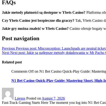
FAQs
Jakie metody płatności są dostępne w Ybets Casino?
Platforma ofe
Czy Ybets Casino jest bezpieczne dla graczy?
Tak, Ybets Casino d
Jakie gry można znaleźć w Ybets Casino?
Casino oferuje bogaty wy
Post navigation
Previous
Previous post:
Misconception: Launchpads are neutral ticket
Next
Next post:
Jakie są najlepsze metody doładowania w Mr Pacho 
Related post
Comments Off
on N1 Bet Casino Quick‑Play Guide: Mastering 
N1 Bet Casino Quick‑Play Guide: Mastering Short, High‑In
Lpesos
Posted on
August 7, 2026
Fast‑Track Gaming Starts Here The moment you log into N1 Bet Casino,