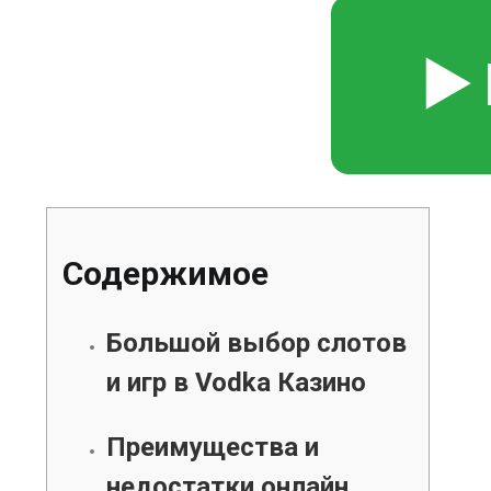
▶️
Содержимое
Большой выбор слотов
и игр в Vodka Казино
Преимущества и
недостатки онлайн