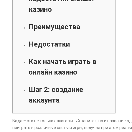
казино
Преимущества
Недостатки
Как начать играть в
онлайн казино
Шаг 2: создание
аккаунта
Вода – это не только алкогольный напиток, но и название од
поиграть в различные слоты и игры, получая при этом реал