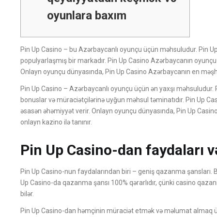
oyunlara baxım
Pin Up Casino – bu Azərbaycanlı oyunçu üçün məhsuludur. Pin Up o
populyarlaşmış bir markadır. Pin Up Casino Azərbaycanın oyunçu m
Onlayn oyunçu dünyasında, Pin Up Casino Azərbaycanın en məşhur 
Pin Up Casino – Azərbaycanlı oyunçu üçün ən yaxşı məhsuludur. Pi
bonuslar və müraciətçilərinə uyğun məhsul təminatıdır. Pin Up Ca
əsasən əhəmiyyət verir. Onlayn oyunçu dünyasında, Pin Up Casin
onlayn kazino ilə tanınır.
Pin Up Casino-dan faydaları və
Pin Up Casino-nun faydalarından biri – geniş qazanma şansları. B
Up Casino-da qazanma şansı 100% qərarlıdır, çünki casino qazanm
bilər.
Pin Up Casino-dan həmçinin müraciət etmək və məlumat almaq ü