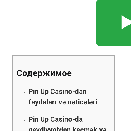
▶
Содержимое
Pin Up Casino-dan
faydaları və nəticələri
Pin Up Casino-da
qeydiyyatdan keçmək və