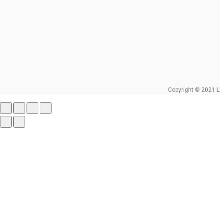
Copyright © 2021 L