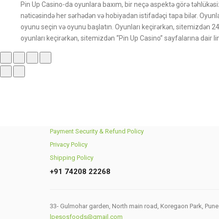
Pin Up Casino-da oyunlara baxım, bir neçə aspektə görə təhlükəsiz 
nəticəsində her sərhədən və hobiyadan istifadəçi tapa bilər. Oyunlar
oyunu seçin və oyunu başlatın. Oyunları keçirərkən, sitemizdən 24/
oyunları keçirərkən, sitemizdən “Pin Up Casino” sayfalarına dair linkl
Payment Security & Refund Policy
Privacy Policy
Shipping Policy
+91 74208 22268
33- Gulmohar garden, North main road, Koregaon Park, Pune
lpesosfoods@gmail.com