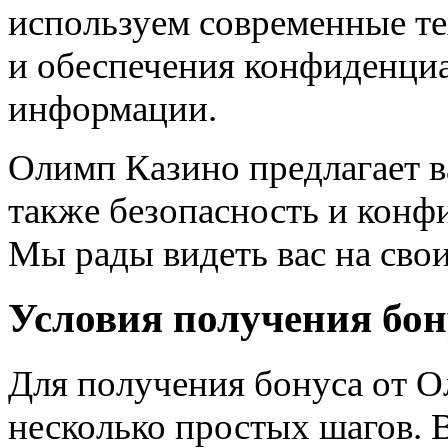
используем современные те
и обеспечения конфиденци
информации.
Олимп Казино предлагает в
также безопасность и кон
Мы рады видеть вас на сво
Условия получения бон
Для получения бонуса от 
несколько простых шагов. 