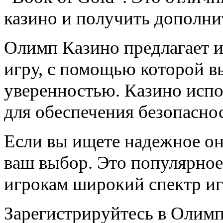
казино и получить дополни
Олимп Казино предлагает 
игру, с помощью которой вы
уверенностью. Казино испо
для обеспечения безопасно
Если вы ищете надежное он
ваш выбор. Это популярное
игрокам широкий спектр иг
Зарегистрируйтесь в Олимп