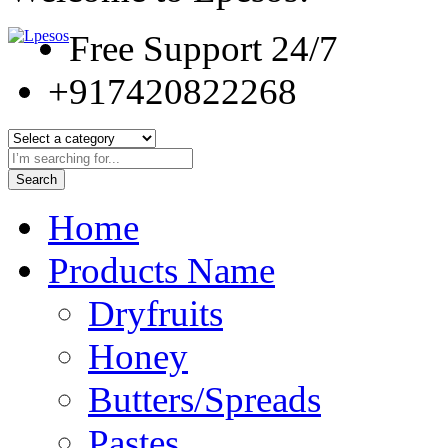
Free Support 24/7
+917420822268
Search
Home
Products Name
Dryfruits
Honey
Butters/Spreads
Pastes