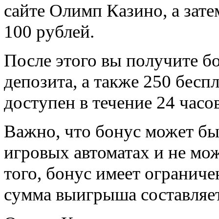
сайте Олимп Казино, а зат
100 рублей.
После этого вы получите б
депозита, а также 250 бесп
доступен в течение 24 часо
Важно, что бонус может бы
игровых автоматах и не мож
того, бонус имеет огранич
сумма выигрыша составляет