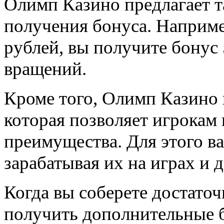
Олимп Казино предлагает т
получения бонуса. Например
рублей, вы получите бонус
вращений.
Кроме того, Олимп Казино 
которая позволяет игрокам
преимущества. Для этого в
зарабатывая их на играх и 
Когда вы соберете достаточ
получить дополнительные 