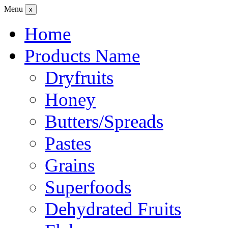
Menu
x
Home
Products Name
Dryfruits
Honey
Butters/Spreads
Pastes
Grains
Superfoods
Dehydrated Fruits