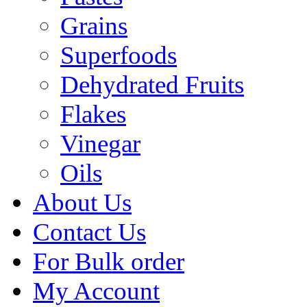
Grains
Superfoods
Dehydrated Fruits
Flakes
Vinegar
Oils
About Us
Contact Us
For Bulk order
My Account