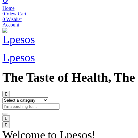
Home
0
View Cart
0
Wishlist
Account
Lpesos
The Taste of Health, The
Welcome to Lpesos!