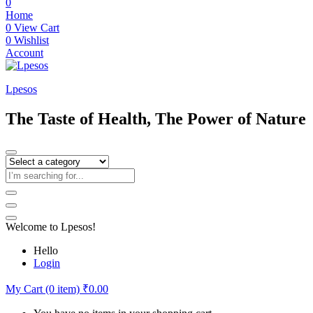
0
Home
0
View Cart
0
Wishlist
Account
Lpesos
The Taste of Health, The Power of Nature
Welcome to Lpesos!
Hello
Login
My Cart (0 item)
₹
0.00