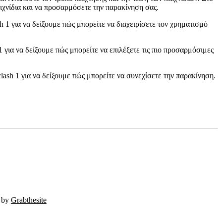
παιχνίδια και να προσαρμόσετε την παρακίνηση σας.
h 1 για να δείξουμε πώς μπορείτε να διαχειρίσετε τον χρηματισμό
 για να δείξουμε πώς μπορείτε να επιλέξετε τις πιο προσαρμόσιμες
ash 1 για να δείξουμε πώς μπορείτε να συνεχίσετε την παρακίνηση.
by
Grabthesite