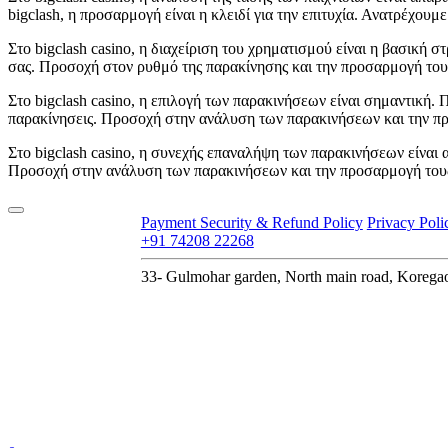
bigclash, η προσαρμογή είναι η κλειδί για την επιτυχία. Ανατρέχουμ
Στο bigclash casino, η διαχείριση του χρηματισμού είναι η βασική 
σας. Προσοχή στον ρυθμό της παρακίνησης και την προσαρμογή του
Στο bigclash casino, η επιλογή των παρακινήσεων είναι σημαντική.
παρακίνησεις. Προσοχή στην ανάλυση των παρακινήσεων και την π
Στο bigclash casino, η συνεχής επαναλήψη των παρακινήσεων είναι 
Προσοχή στην ανάλυση των παρακινήσεων και την προσαρμογή του
Payment Security & Refund Policy
Privacy Poli
+91 74208 22268
33- Gulmohar garden, North main road, Koregao