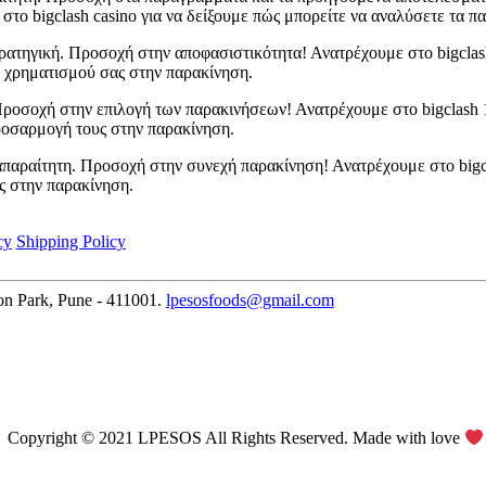
ε στο bigclash casino για να δείξουμε πώς μπορείτε να αναλύσετε τα 
στρατηγική. Προσοχή στην αποφασιστικότητα! Ανατρέχουμε στο bigclas
 χρηματισμού σας στην παρακίνηση.
 Προσοχή στην επιλογή των παρακινήσεων! Ανατρέχουμε στο bigclash 1
ροσαρμογή τους στην παρακίνηση.
απαραίτητη. Προσοχή στην συνεχή παρακίνηση! Ανατρέχουμε στο bigcl
ς στην παρακίνηση.
cy
Shipping Policy
n Park, Pune - 411001.
lpesosfoods@gmail.com
Copyright © 2021 LPESOS All Rights Reserved. Made with love