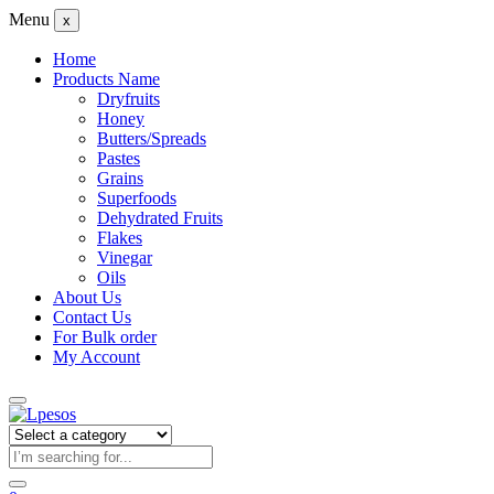
Menu
x
Home
Products Name
Dryfruits
Honey
Butters/Spreads
Pastes
Grains
Superfoods
Dehydrated Fruits
Flakes
Vinegar
Oils
About Us
Contact Us
For Bulk order
My Account