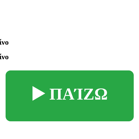
ίνο
ίνο
▶️ ΠΑΊΖΩ