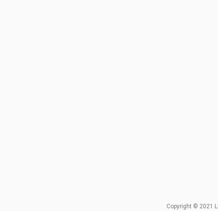
Copyright © 2021 L