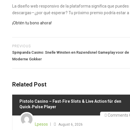
La diseño web responsivo de la plataforma significa que puedes 
descargas—¿por qué esperar? Tu próximo premio podría estar a u
¡Obtén tu bono ahora!
PREVIOUS
Spinpanda Casino: Snelle Winsten en Razendsnel Gameplay voor de
Moderne Gokker
Related Post
Pistolo Casino – Fast‑Fire Slots & Live Action für den
Quick‑Pulse Player
Posted
Comments 
on
Lpesos
August 6, 2026