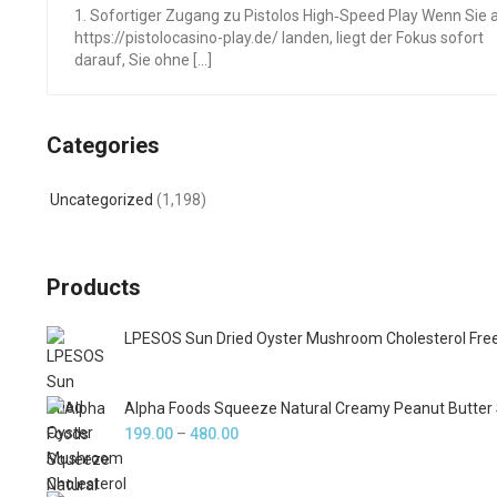
1. Sofortiger Zugang zu Pistolos High‑Speed Play Wenn Sie 
https://pistolocasino-play.de/ landen, liegt der Fokus sofort
darauf, Sie ohne [...]
Categories
Uncategorized
(1,198)
Products
LPESOS Sun Dried Oyster Mushroom Cholesterol Free 
Alpha Foods Squeeze Natural Creamy Peanut Butter
Price
199.00
–
480.00
range:
₹199.00