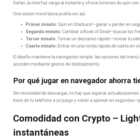
Safari, la interfaz carga al instante y ofrece botones de spin c
Una sesión móvil típica podría ser así:
Primer minuto:
Spin en Starburst—ganar o perder en seg
Segundo minuto:
Cambiar a Book of Dead—buscar los fre
Tercer minuto:
Tomar un descanso rápido—revisar tu sal
Cuarto minuto:
Entrar en una ronda rápida de ruleta en v
El diseño mantiene la navegación simple: las opciones del menú
acceden mediante gestos de deslizamiento.
Por qué jugar en navegador ahorra t
Sin necesidad de descargar, no hay que esperar actualizaciones 
inicio de tu teléfono a un juego y volver a spinear en segundos
Comodidad con Crypto – Ligh
instantáneas