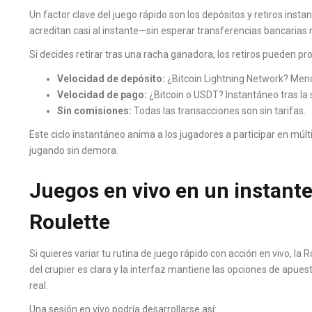
Un factor clave del juego rápido son los depósitos y retiros ins
acreditan casi al instante—sin esperar transferencias bancarias 
Si decides retirar tras una racha ganadora, los retiros pueden pro
Velocidad de depósito:
¿Bitcoin Lightning Network? Men
Velocidad de pago:
¿Bitcoin o USDT? Instantáneo tras la so
Sin comisiones:
Todas las transacciones son sin tarifas.
Este ciclo instantáneo anima a los jugadores a participar en múl
jugando sin demora.
Juegos en vivo en un instante
Roulette
Si quieres variar tu rutina de juego rápido con acción en vivo, 
del crupier es clara y la interfaz mantiene las opciones de ap
real.
Una sesión en vivo podría desarrollarse así: