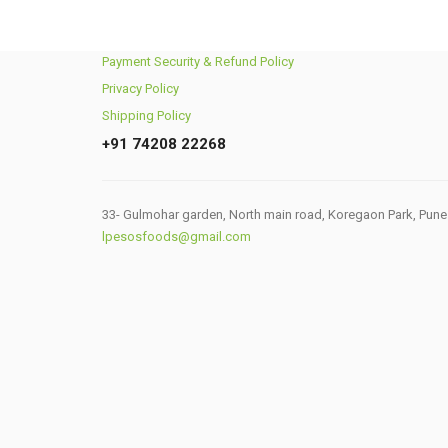
Payment Security & Refund Policy
Privacy Policy
Shipping Policy
+91 74208 22268
33- Gulmohar garden, North main road, Koregaon Park, Pune
lpesosfoods@gmail.com