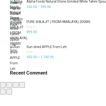
Alpha Foods Natural Stone Grinded White Tahini Spo
through
Price
250.00
–
599.00
₹480.00
range:
₹250.00
PURE SHILAJIT ( FROM HIMALAYA) 20GMS
through
₹599.00
Rated
899.00
2.33
out of
5
Sun-dried APPLE From Leh
Rated
Price
450.00
–
1,740.00
2.00
out of
range:
5
₹450.00
Recent Comment
through
₹1,740.00