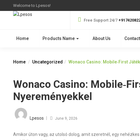
Welcome to Lpesos!
Free Support 24/7
+91742082
Home
Products Name
About Us
Contact
Home
Uncategorized
Wonaco Casino: Mobile‑First Ját
Wonaco Casino: Mobile‑Fir
Nyereményekkel
Posted
on
Lpesos
June 9, 2026
Amikor úton vagy, az utolsó dolog, amit szeretnél, egy nehézke