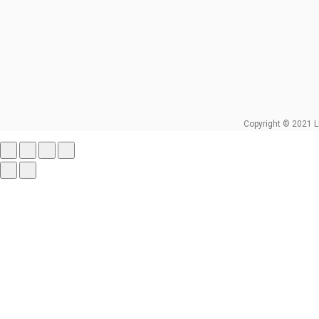
Copyright © 2021 L