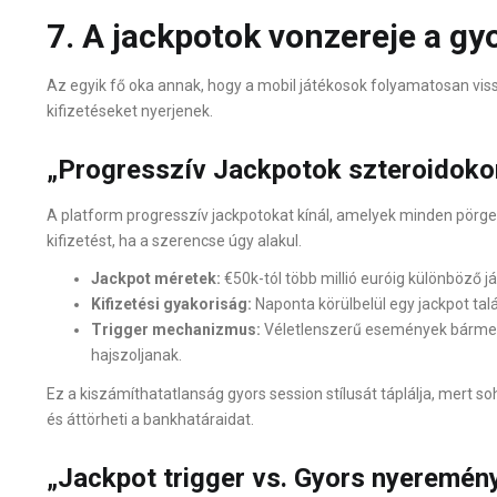
7. A jackpotok vonzereje a g
Az egyik fő oka annak, hogy a mobil játékosok folyamatosan viss
kifizetéseket nyerjenek.
„Progresszív Jackpotok szteroidoko
A platform progresszív jackpotokat kínál, amelyek minden pörget
kifizetést, ha a szerencse úgy alakul.
Jackpot méretek:
€50k-tól több millió euróig különböző j
Kifizetési gyakoriság:
Naponta körülbelül egy jackpot talá
Trigger mechanizmus:
Véletlenszerű események bármelyi
hajszoljanak.
Ez a kiszámíthatatlanság gyors session stílusát táplálja, mert 
és áttörheti a bankhatáraidat.
„Jackpot trigger vs. Gyors nyeremén