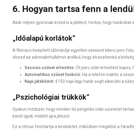
6. Hogyan tartsa fenn a lendü
Akár milyen gyorsnak érzed is a játékot, fontos, hogy határokat
„Időalapú korlátok”
A Wonaco beépített időmérője egyetlen sessiont kilenc perc fol
élvezd az adrenalinhullámot anélkül, hogy elveszítenéd a költsé
Session szünet értesítés:
Öt perc után értesítést kapsz,
Automatikus szünet funkció:
Ha a telefon inaktív, a ses
Napi játéklimit:
€150 napi lágy határ segít elkerülni a túlz
„Pszichológiai trükkök”
Gyakori módszer, hogy minden tíz pörgetés után szünetet tart
kávét igyál, mielőtt újra játszol.
Ez a ritmus fenntartja a lendületet, miközben megelőzi a fárad