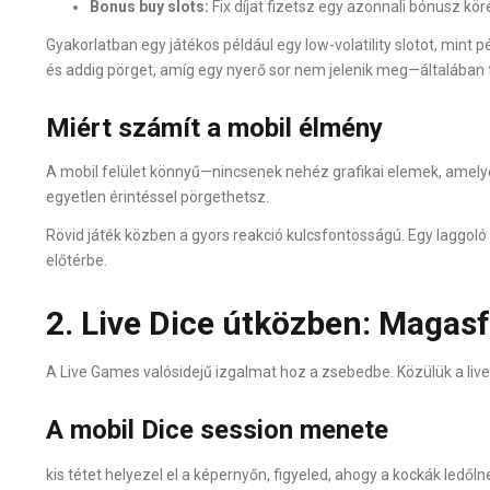
Bonus buy slots:
Fix díjat fizetsz egy azonnali bónusz kör
Gyakorlatban egy játékos például egy low-volatility slotot, mint p
és addig pörget, amíg egy nyerő sor nem jelenik meg—általában t
Miért számít a mobil élmény
A mobil felület könnyű—nincsenek nehéz grafikai elemek, amelyek
egyetlen érintéssel pörgethetsz.
Rövid játék közben a gyors reakció kulcsfontosságú. Egy laggoló
előtérbe.
2. Live Dice útközben: Magasf
A Live Games valósidejű izgalmat hoz a zsebedbe. Közülük a live 
A mobil Dice session menete
kis tétet helyezel el a képernyőn, figyeled, ahogy a kockák led