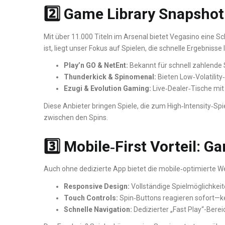
2️⃣ Game Library Snapshot
Mit über 11.000 Titeln im Arsenal bietet Vegasino eine Sc
ist, liegt unser Fokus auf Spielen, die schnelle Ergebnisse l
Play’n GO & NetEnt:
Bekannt für schnell zahlende 
Thunderkick & Spinomenal:
Bieten Low‑Volatility
Ezugi & Evolution Gaming:
Live‑Dealer‑Tische mit
Diese Anbieter bringen Spiele, die zum High‑Intensity‑S
zwischen den Spins.
3️⃣ Mobile‑First Vorteil: 
Auch ohne dedizierte App bietet die mobile‑optimierte We
Responsive Design:
Vollständige Spielmöglichkei
Touch Controls:
Spin‑Buttons reagieren sofort—k
Schnelle Navigation:
Dedizierter „Fast Play“-Berei