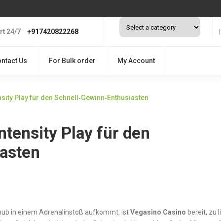
rt 24/7
+917420822268
ntact Us
For Bulk order
My Account
sity Play für den Schnell‑Gewinn‑Enthusiasten
ntensity Play für den
asten
ub in einem Adrenalinstoß aufkommt, ist
Vegasino Casino
bereit, zu l