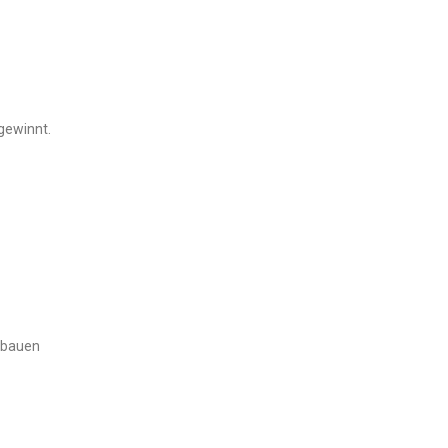
 gewinnt.
e bauen