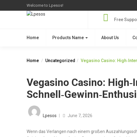
Welcome to Lpesos!
Free Suppo
Home
Products Name
About Us
Co
Home
Uncategorized
Vegasino Casino: High‑Inten
Vegasino Casino: High‑I
Schnell‑Gewinn‑Enthusi
Posted
on
Lpesos
June 7, 2026
Wenn das Verlangen nach einem großen Auszahlungssch