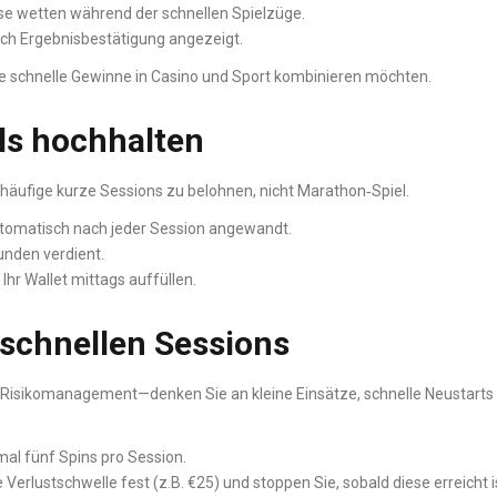
se wetten während der schnellen Spielzüge.
ch Ergebnisbestätigung angezeigt.
 die schnelle Gewinne in Casino und Sport kombinieren möchten.
uls hochhalten
häufige kurze Sessions zu belohnen, nicht Marathon‑Spiel.
omatisch nach jeder Session angewandt.
unden verdient.
hr Wallet mittags auffüllen.
 schnellen Sessions
rtes Risikomanagement—denken Sie an kleine Einsätze, schnelle Neustarts
al fünf Spins pro Session.
 Verlustschwelle fest (z.B. €25) und stoppen Sie, sobald diese erreicht i