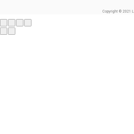
Copyright © 2021 L