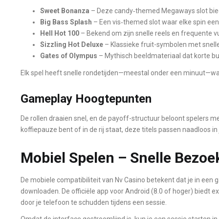
Sweet Bonanza
– Deze candy‑themed Megaways slot biedt 
Big Bass Splash
– Een vis‑themed slot waar elke spin een
Hell Hot 100
– Bekend om zijn snelle reels en frequente v
Sizzling Hot Deluxe
– Klassieke fruit-symbolen met snelle
Gates of Olympus
– Mythisch beeldmateriaal dat korte bur
Elk spel heeft snelle rondetijden—meestal onder een minuut—waar
Gameplay Hoogtepunten
De rollen draaien snel, en de payoff-structuur beloont spelers m
koffiepauze bent of in de rij staat, deze titels passen naadloos in 
Mobiel Spelen – Snelle Bezoek
De mobiele compatibiliteit van Nv Casino betekent dat je in ee
downloaden. De officiële app voor Android (8.0 of hoger) biedt 
door je telefoon te schudden tijdens een sessie.