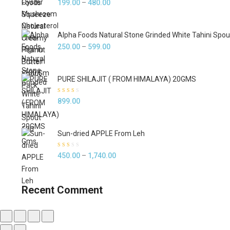
Price
199.00
–
480.00
range:
₹199.00
Alpha Foods Natural Stone Grinded White Tahini Spo
through
Price
250.00
–
599.00
₹480.00
range:
₹250.00
PURE SHILAJIT ( FROM HIMALAYA) 20GMS
through
₹599.00
Rated
899.00
2.33
out of
5
Sun-dried APPLE From Leh
Rated
Price
450.00
–
1,740.00
2.00
out of
range:
5
₹450.00
Recent Comment
through
₹1,740.00