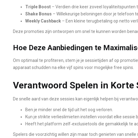
Triple Boost
– Verdien drie keer zoveel loyaliteitspunten 
Shake Bonus
– Willekeurige beloningen door je telefoon 
Weekly Cashback
– Een kleine terugbetaling op netto ver
Deze promoties zijn ontworpen om snel te kunnen worden benader
Hoe Deze Aanbiedingen te Maximalis
Om optimaal te profiteren, stem je je sessietijden af op promoti
apparaat schudden na elke vijf spins voor mogelijke free spins.
Verantwoord Spelen in Korte 
De snelle aard van deze sessies kan eigenlijk helpen bij verantw
Ben je minder snel de tijd uit het oog verloren.
Kun je strikte verlieslimieten instellen voordat elke sessie 
Heeft het platform zelf‑exclusietools die gemakkelijk te ac
Spelers die voorzichtig willen zijn maar toch genieten van snelle 